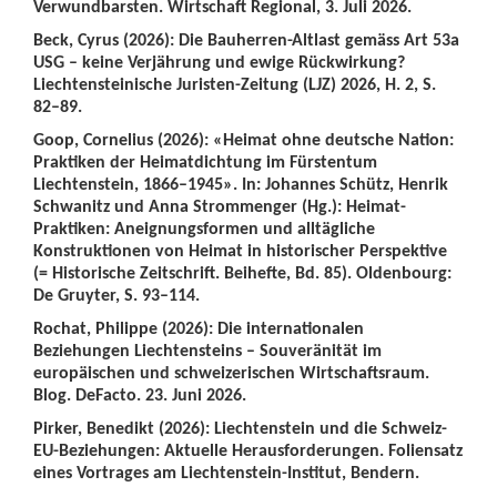
Verwundbarsten. Wirtschaft Regional, 3. Juli 2026.
Beck, Cyrus (2026): Die Bauherren-Altlast gemäss Art 53a
USG – keine Verjährung und ewige Rückwirkung?
Liechtensteinische Juristen-Zeitung (LJZ) 2026, H. 2, S.
82–89.
Goop, Cornelius (2026): «Heimat ohne deutsche Nation:
Praktiken der Heimatdichtung im Fürstentum
Liechtenstein, 1866–1945». In: Johannes Schütz, Henrik
Schwanitz und Anna Strommenger (Hg.): Heimat-
Praktiken: Aneignungsformen und alltägliche
Konstruktionen von Heimat in historischer Perspektive
(= Historische Zeitschrift. Beihefte, Bd. 85). Oldenbourg:
De Gruyter, S. 93–114.
Rochat, Philippe (2026): Die internationalen
Beziehungen Liechtensteins – Souveränität im
europäischen und schweizerischen Wirtschaftsraum.
Blog. DeFacto. 23. Juni 2026.
Pirker, Benedikt (2026): Liechtenstein und die Schweiz-
EU-Beziehungen: Aktuelle Herausforderungen. Foliensatz
eines Vortrages am Liechtenstein-Institut, Bendern.