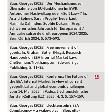
Baur, Georges (2025): Der Mechanismus zur
Übernahme von EU-Sanktionen im EWR.
Autonomer Nachvollzug oder «Soft Law»? In:
Astrid Epiney, Sarah Progin-Theuerkauf,
Flaminia Dahinden, Sophie Dukarm (Hrsg.):
Schweizerisches Jahrbuch für Europarecht /
Annuaire suisse de droit européen 2024/2025,
Bern/Zürich 2024, S. 573–593.
Baur, Georges (2025): Free movement of
goods. In: Graham Butler (Hrsg.): Research
Handbook on EEA Internal Market Law.
Cheltenham/Northampton: Edward Elgar
Publishing, S. 11–35.
Baur, Georges (2025): Konferenz The Future of
the EEA Internal Market in view of current
geopolitical and global economic challenges
vom 14. Mai 2025 in Vaduz. Liechtensteinische
Juristen-Zeitung (LJZ) 2025, H. 3, S. 157–159.
Baur, Georges (2025): Liechtenstein’s EEA
Complacency – a wake-up call. Blog. efta-