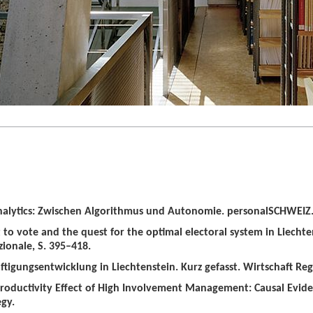
alytics: Zwischen Algorithmus und Autonomie. personalSCHWEIZ. 
t to vote and the quest for the optimal electoral system in Liechten
zionale, S. 395–418.
tigungsentwicklung in Liechtenstein. Kurz gefasst. Wirtschaft Regio
roductivity Effect of High Involvement Management: Causal Evid
gy.