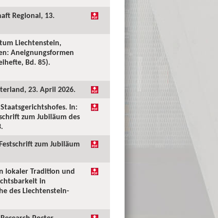
aft Regional, 13.
tum Liechtenstein,
ken: Aneignungsformen
ihefte, Bd. 85).
erland, 23. April 2026.
taatsgerichtshofes. In:
tschrift zum Jubiläum des
.
 Festschrift zum Jubiläum
n lokaler Tradition und
chtsbarkeit in
he des Liechtenstein-
Research Poster.