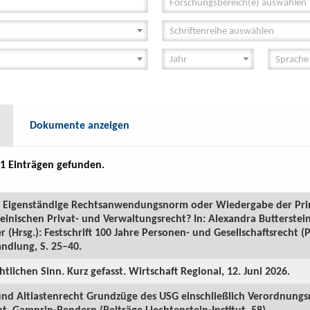
Forschungsbereich(e) auswählen
Schriftenreihe auswählen
Dokumente anzeigen
1 Einträgen gefunden.
GR: Eigenständige Rechtsanwendungsnorm oder Wiedergabe der Pr
inischen Privat- und Verwaltungsrecht? In: Alexandra Butterstein
 (Hrsg.): Festschrift 100 Jahre Personen- und Gesellschaftsrecht 
ndlung, S. 25–40.
htlichen Sinn. Kurz gefasst. Wirtschaft Regional, 12. Juni 2026.
 und Altlastenrecht Grundzüge des USG einschließlich Verordnungs
. Gamprin-Bendern (Beiträge Liechtenstein-Institut, 58).