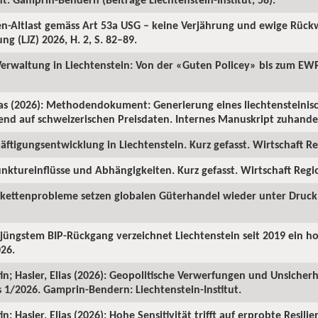
ren-Altlast gemäss Art 53a USG – keine Verjährung und ewige Rüc
ng (LJZ) 2026, H. 2, S. 82–89.
 Verwaltung in Liechtenstein: Von der «Guten Policey» bis zum EWR
as (2026): Methodendokument: Generierung eines liechtensteinisc
rend auf schweizerischen Preisdaten. Internes Manuskript zuhanden
ftigungsentwicklung in Liechtenstein. Kurz gefasst. Wirtschaft Reg
nktureinflüsse und Abhängigkeiten. Kurz gefasst. Wirtschaft Region
rkettenprobleme setzen globalen Güterhandel wieder unter Druck. 
z jüngstem BIP-Rückgang verzeichnet Liechtenstein seit 2019 ein 
026.
in; Hasler, Elias (2026): Geopolitische Verwerfungen und Unsicherh
us 1/2026. Gamprin-Bendern: Liechtenstein-Institut.
; Hasler, Elias (2026): Hohe Sensitivität trifft auf erprobte Resilie