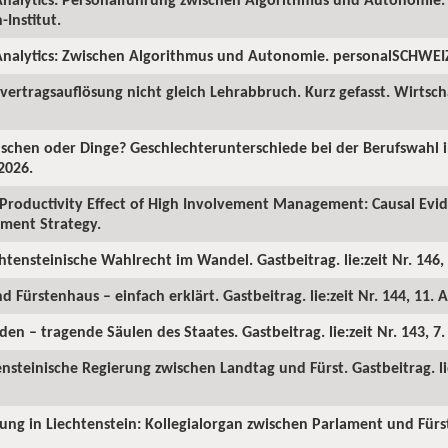
Institut.
nalytics: Zwischen Algorithmus und Autonomie. personalSCHWEIZ.
ertragsauflösung nicht gleich Lehrabbruch. Kurz gefasst. Wirtscha
chen oder Dinge? Geschlechterunterschiede bei der Berufswahl in
2026.
Productivity Effect of High Involvement Management: Causal Ev
ment Strategy.
chtensteinische Wahlrecht im Wandel. Gastbeitrag. lie:zeit Nr. 146, 
d Fürstenhaus – einfach erklärt. Gastbeitrag. lie:zeit Nr. 144, 11. A
en – tragende Säulen des Staates. Gastbeitrag. lie:zeit Nr. 143, 7
ensteinische Regierung zwischen Landtag und Fürst. Gastbeitrag. lie
rung in Liechtenstein: Kollegialorgan zwischen Parlament und Fürst