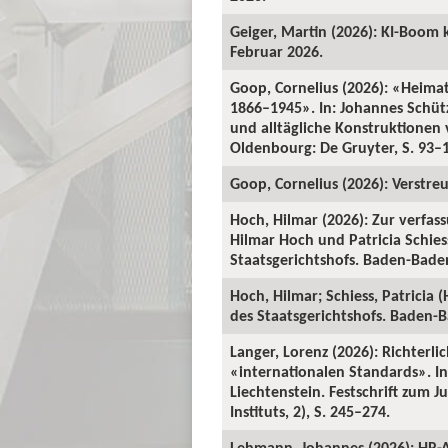
Geiger, Martin (2026): KI-Boom 
Februar 2026.
Goop, Cornelius (2026): «Heima
1866–1945». In: Johannes Schü
und alltägliche Konstruktionen v
Oldenbourg: De Gruyter, S. 93–
Goop, Cornelius (2026): Verstre
Hoch, Hilmar (2026): Zur verfas
Hilmar Hoch und Patricia Schiess
Staatsgerichtshofs. Baden-Baden:
Hoch, Hilmar; Schiess, Patricia 
des Staatsgerichtshofs. Baden-Ba
Langer, Lorenz (2026): Richterl
«internationalen Standards». In:
Liechtenstein. Festschrift zum 
Instituts, 2), S. 245–274.
Lehmann, Johannes (2026): HR-A