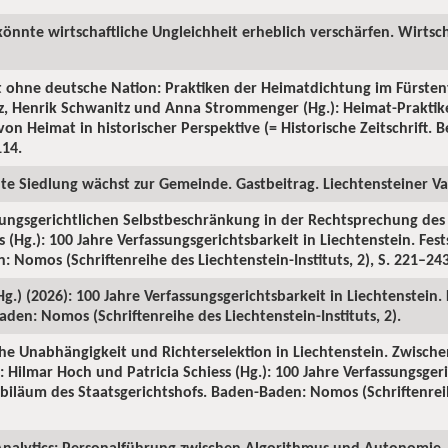
könnte wirtschaftliche Ungleichheit erheblich verschärfen. Wirtsch
t ohne deutsche Nation: Praktiken der Heimatdichtung im Fürsten
tz, Henrik Schwanitz und Anna Strommenger (Hg.): Heimat-Prakti
on Heimat in historischer Perspektive (= Historische Zeitschrift. Be
114.
ute Siedlung wächst zur Gemeinde. Gastbeitrag. Liechtensteiner Vat
sungsgerichtlichen Selbstbeschränkung in der Rechtsprechung des S
 (Hg.): 100 Jahre Verfassungsgerichtsbarkeit in Liechtenstein. Fes
 Nomos (Schriftenreihe des Liechtenstein-Instituts, 2), S. 221–243
(Hg.) (2026): 100 Jahre Verfassungsgerichtsbarkeit in Liechtenstein.
den: Nomos (Schriftenreihe des Liechtenstein-Instituts, 2).
iche Unabhängigkeit und Richterselektion in Liechtenstein. Zwische
 Hilmar Hoch und Patricia Schiess (Hg.): 100 Jahre Verfassungsgeri
Jubiläum des Staatsgerichtshofs. Baden-Baden: Nomos (Schriftenrei
nalytics: Personalführung zwischen Algorithmus und Autonomie. 