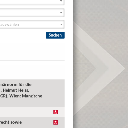
imärnorm für die
, Helmut Heiss,
(PGR). Wien: Manz'sche
recht sowie