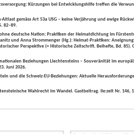
tsversorgung: Kürzungen bei Entwicklungshilfe treffen die Verwun
n-Altlast gemäss Art 53a USG – keine Verjährung und ewige Rückw
S. 82–89.
 ohne deutsche Nation: Praktiken der Heimatdichtung im Fürstent
wanitz und Anna Strommenger (Hg.): Heimat-Praktiken: Aneignung
orischer Perspektive (= Historische Zeitschrift. Beihefte, Bd. 85).
ernationalen Beziehungen Liechtensteins – Souveränität im europä
3. Juni 2026.
nstein und die Schweiz-EU-Beziehungen: Aktuelle Herausforderunge
tensteinische Wahlrecht im Wandel. Gastbeitrag. lie:zeit Nr. 146, 1