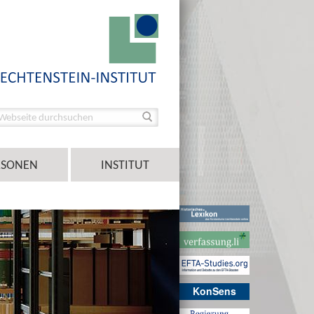
RSONEN
INSTITUT
KonSens