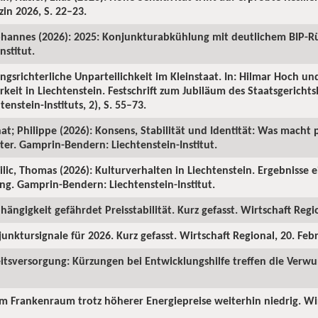
in 2026, S. 22–23.
ohannes (2026): 2025: Konjunkturabkühlung mit deutlichem BIP-R
nstitut.
ngsrichterliche Unparteilichkeit im Kleinstaat. In: Hilmar Hoch und
rkeit in Liechtenstein. Festschrift zum Jubiläum des Staatsgericht
enstein-Instituts, 2), S. 55–73.
hat; Philippe (2026): Konsens, Stabilität und Identität: Was macht p
ter. Gamprin-Bendern: Liechtenstein-Institut.
Milic, Thomas (2026): Kulturverhalten in Liechtenstein. Ergebnisse 
ng. Gamprin-Bendern: Liechtenstein-Institut.
hängigkeit gefährdet Preisstabilität. Kurz gefasst. Wirtschaft Regi
junktursignale für 2026. Kurz gefasst. Wirtschaft Regional, 20. Feb
itsversorgung: Kürzungen bei Entwicklungshilfe treffen die Verw
 im Frankenraum trotz höherer Energiepreise weiterhin niedrig. Wi