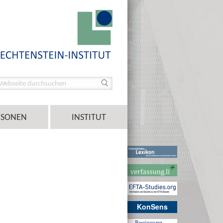
RSONEN
INSTITUT
KonSens