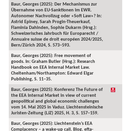
Baur, Georges (2025): Der Mechanismus zur
Übernahme von EU-Sanktionen im EWR.
Autonomer Nachvollzug oder «Soft Law»? In:
Astrid Epiney, Sarah Progin-Theuerkauf,
Flaminia Dahinden, Sophie Dukarm (Hrsg.):
Schweizerisches Jahrbuch für Europarecht /
Annuaire suisse de droit européen 2024/2025,
Bern/Zürich 2024, S. 573–593.
Baur, Georges (2025): Free movement of
goods. In: Graham Butler (Hrsg.): Research
Handbook on EEA Internal Market Law.
Cheltenham/Northampton: Edward Elgar
Publishing, S. 11–35.
Baur, Georges (2025): Konferenz The Future of
the EEA Internal Market in view of current
geopolitical and global economic challenges
vom 14. Mai 2025 in Vaduz. Liechtensteinische
Juristen-Zeitung (LJZ) 2025, H. 3, S. 157–159.
Baur, Georges (2025): Liechtenstein’s EEA
Complacency – a wake-up call. Blog. efta-