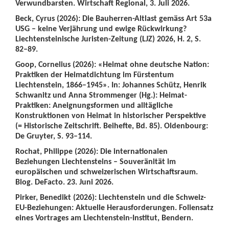
Verwundbarsten. Wirtschaft Regional, 3. Juli 2026.
Beck, Cyrus (2026): Die Bauherren-Altlast gemäss Art 53a
USG – keine Verjährung und ewige Rückwirkung?
Liechtensteinische Juristen-Zeitung (LJZ) 2026, H. 2, S.
82–89.
Goop, Cornelius (2026): «Heimat ohne deutsche Nation:
Praktiken der Heimatdichtung im Fürstentum
Liechtenstein, 1866–1945». In: Johannes Schütz, Henrik
Schwanitz und Anna Strommenger (Hg.): Heimat-
Praktiken: Aneignungsformen und alltägliche
Konstruktionen von Heimat in historischer Perspektive
(= Historische Zeitschrift. Beihefte, Bd. 85). Oldenbourg:
De Gruyter, S. 93–114.
Rochat, Philippe (2026): Die internationalen
Beziehungen Liechtensteins – Souveränität im
europäischen und schweizerischen Wirtschaftsraum.
Blog. DeFacto. 23. Juni 2026.
Pirker, Benedikt (2026): Liechtenstein und die Schweiz-
EU-Beziehungen: Aktuelle Herausforderungen. Foliensatz
eines Vortrages am Liechtenstein-Institut, Bendern.