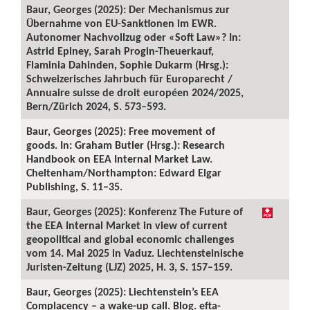
Baur, Georges (2025): Der Mechanismus zur
Übernahme von EU-Sanktionen im EWR.
Autonomer Nachvollzug oder «Soft Law»? In:
Astrid Epiney, Sarah Progin-Theuerkauf,
Flaminia Dahinden, Sophie Dukarm (Hrsg.):
Schweizerisches Jahrbuch für Europarecht /
Annuaire suisse de droit européen 2024/2025,
Bern/Zürich 2024, S. 573–593.
Baur, Georges (2025): Free movement of
goods. In: Graham Butler (Hrsg.): Research
Handbook on EEA Internal Market Law.
Cheltenham/Northampton: Edward Elgar
Publishing, S. 11–35.
Baur, Georges (2025): Konferenz The Future of
the EEA Internal Market in view of current
geopolitical and global economic challenges
vom 14. Mai 2025 in Vaduz. Liechtensteinische
Juristen-Zeitung (LJZ) 2025, H. 3, S. 157–159.
Baur, Georges (2025): Liechtenstein’s EEA
Complacency – a wake-up call. Blog. efta-