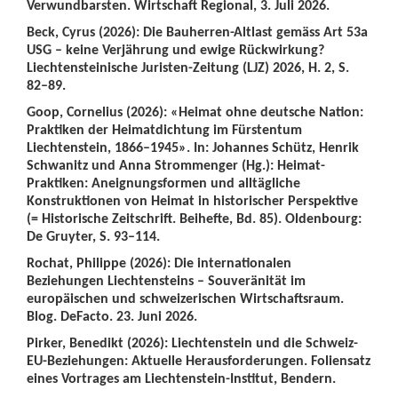
Verwundbarsten. Wirtschaft Regional, 3. Juli 2026.
Beck, Cyrus (2026): Die Bauherren-Altlast gemäss Art 53a
USG – keine Verjährung und ewige Rückwirkung?
Liechtensteinische Juristen-Zeitung (LJZ) 2026, H. 2, S.
82–89.
Goop, Cornelius (2026): «Heimat ohne deutsche Nation:
Praktiken der Heimatdichtung im Fürstentum
Liechtenstein, 1866–1945». In: Johannes Schütz, Henrik
Schwanitz und Anna Strommenger (Hg.): Heimat-
Praktiken: Aneignungsformen und alltägliche
Konstruktionen von Heimat in historischer Perspektive
(= Historische Zeitschrift. Beihefte, Bd. 85). Oldenbourg:
De Gruyter, S. 93–114.
Rochat, Philippe (2026): Die internationalen
Beziehungen Liechtensteins – Souveränität im
europäischen und schweizerischen Wirtschaftsraum.
Blog. DeFacto. 23. Juni 2026.
Pirker, Benedikt (2026): Liechtenstein und die Schweiz-
EU-Beziehungen: Aktuelle Herausforderungen. Foliensatz
eines Vortrages am Liechtenstein-Institut, Bendern.