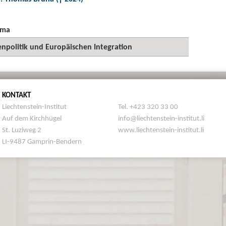
ema
enpolitik und Europäischen Integration
KONTAKT
Liechtenstein-Institut
Tel. +423 320 33 00
Auf dem Kirchhügel
info@liechtenstein-institut.li
St. Luziweg 2
www.liechtenstein-institut.li
LI-9487 Gamprin-Bendern