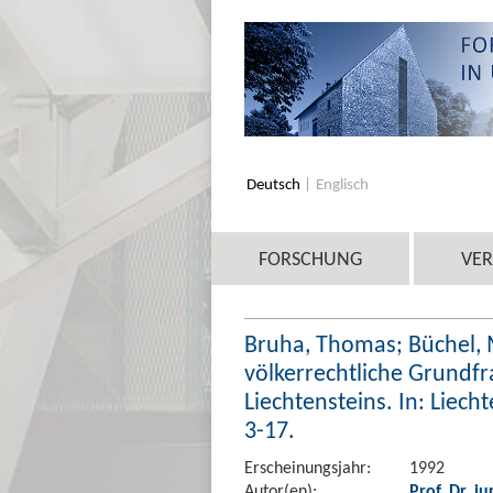
Deutsch
Englisch
FORSCHUNG
VE
Bruha, Thomas; Büchel, 
völkerrechtliche Grundf
Liechtensteins. In: Liecht
3-17.
Erscheinungsjahr:
1992
Autor(en):
Prof. Dr. i