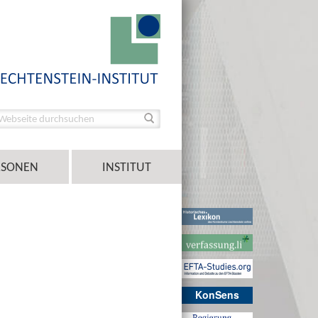
RSONEN
INSTITUT
KonSens