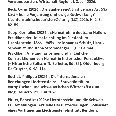
Verwundbarsten. Wirtschaft Regional, 3. Juli 2026.
Beck, Cyrus (2026): Die Bauherren-Altlast gemäss Art 53a
USG – keine Verjährung und ewige Rückwirkung?
Liechtensteinische Juristen-Zeitung (LJZ) 2026, H. 2, S.
82–89.
Goop, Cornelius (2026): «Heimat ohne deutsche Nation:
Praktiken der Heimatdichtung im Fürstentum
Liechtenstein, 1866–1945». In: Johannes Schütz, Henrik
Schwanitz und Anna Strommenger (Hg.): Heimat-
Praktiken: Aneignungsformen und alltägliche
Konstruktionen von Heimat in historischer Perspektive
(= Historische Zeitschrift. Beihefte, Bd. 85). Oldenbourg:
De Gruyter, S. 93–114.
Rochat, Philippe (2026): Die internationalen
Beziehungen Liechtensteins – Souveränität im
europäischen und schweizerischen Wirtschaftsraum.
Blog. DeFacto. 23. Juni 2026.
Pirker, Benedikt (2026): Liechtenstein und die Schweiz-
EU-Beziehungen: Aktuelle Herausforderungen. Foliensatz
eines Vortrages am Liechtenstein-Institut, Bendern.