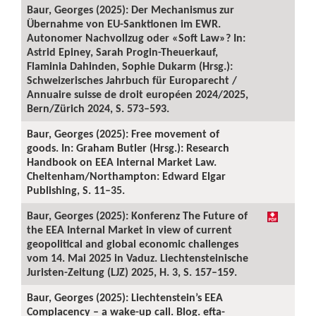
Baur, Georges (2025): Der Mechanismus zur
Übernahme von EU-Sanktionen im EWR.
Autonomer Nachvollzug oder «Soft Law»? In:
Astrid Epiney, Sarah Progin-Theuerkauf,
Flaminia Dahinden, Sophie Dukarm (Hrsg.):
Schweizerisches Jahrbuch für Europarecht /
Annuaire suisse de droit européen 2024/2025,
Bern/Zürich 2024, S. 573–593.
Baur, Georges (2025): Free movement of
goods. In: Graham Butler (Hrsg.): Research
Handbook on EEA Internal Market Law.
Cheltenham/Northampton: Edward Elgar
Publishing, S. 11–35.
Baur, Georges (2025): Konferenz The Future of
the EEA Internal Market in view of current
geopolitical and global economic challenges
vom 14. Mai 2025 in Vaduz. Liechtensteinische
Juristen-Zeitung (LJZ) 2025, H. 3, S. 157–159.
Baur, Georges (2025): Liechtenstein’s EEA
Complacency – a wake-up call. Blog. efta-