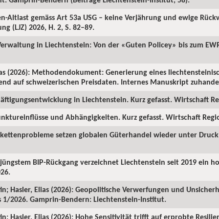
ren-Altlast gemäss Art 53a USG – keine Verjährung und ewige Rüc
ng (LJZ) 2026, H. 2, S. 82–89.
 Verwaltung in Liechtenstein: Von der «Guten Policey» bis zum EWR
as (2026): Methodendokument: Generierung eines liechtensteinisc
rend auf schweizerischen Preisdaten. Internes Manuskript zuhanden
ftigungsentwicklung in Liechtenstein. Kurz gefasst. Wirtschaft Reg
nktureinflüsse und Abhängigkeiten. Kurz gefasst. Wirtschaft Region
rkettenprobleme setzen globalen Güterhandel wieder unter Druck. 
z jüngstem BIP-Rückgang verzeichnet Liechtenstein seit 2019 ein 
026.
in; Hasler, Elias (2026): Geopolitische Verwerfungen und Unsicherh
us 1/2026. Gamprin-Bendern: Liechtenstein-Institut.
; Hasler, Elias (2026): Hohe Sensitivität trifft auf erprobte Resilie