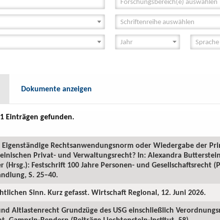
Forschungsbereich(e) auswählen
Schriftenreihe auswählen
Dokumente anzeigen
1 Einträgen gefunden.
GR: Eigenständige Rechtsanwendungsnorm oder Wiedergabe der Pr
inischen Privat- und Verwaltungsrecht? In: Alexandra Butterstein
 (Hrsg.): Festschrift 100 Jahre Personen- und Gesellschaftsrecht 
ndlung, S. 25–40.
htlichen Sinn. Kurz gefasst. Wirtschaft Regional, 12. Juni 2026.
 und Altlastenrecht Grundzüge des USG einschließlich Verordnungs
. Gamprin-Bendern (Beiträge Liechtenstein-Institut, 58).