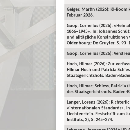
Geiger, Martin (2026): KI-Boom 
Februar 2026.
Goop, Cornelius (2026): «Heima
1866–1945». In: Johannes Schü
und alltägliche Konstruktionen v
Oldenbourg: De Gruyter, S. 93–
Goop, Cornelius (2026): Verstre
Hoch, Hilmar (2026): Zur verfas
Hilmar Hoch und Patricia Schiess
Staatsgerichtshofs. Baden-Baden:
Hoch, Hilmar; Schiess, Patricia 
des Staatsgerichtshofs. Baden-Ba
Langer, Lorenz (2026): Richterl
«internationalen Standards». In:
Liechtenstein. Festschrift zum 
Instituts, 2), S. 245–274.
Lehmann, Johannes (2026): HR-A