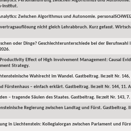
Institut.
nalytics: Zwischen Algorithmus und Autonomie. personalSCHWEIZ.
ertragsauflösung nicht gleich Lehrabbruch. Kurz gefasst. Wirtscha
chen oder Dinge? Geschlechterunterschiede bei der Berufswahl in
2026.
Productivity Effect of High Involvement Management: Causal Ev
ment Strategy.
chtensteinische Wahlrecht im Wandel. Gastbeitrag. lie:zeit Nr. 146, 
d Fürstenhaus – einfach erklärt. Gastbeitrag. lie:zeit Nr. 144, 11. A
en – tragende Säulen des Staates. Gastbeitrag. lie:zeit Nr. 143, 7
ensteinische Regierung zwischen Landtag und Fürst. Gastbeitrag. lie
rung in Liechtenstein: Kollegialorgan zwischen Parlament und Fürst