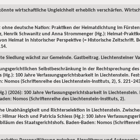
könnte wirtschaftliche Ungleichheit erheblich verschärfen. Wirtsch
t ohne deutsche Nation: Praktiken der Heimatdichtung im Fürsten
tz, Henrik Schwanitz und Anna Strommenger (Hg.): Heimat-Prakti
on Heimat in historischer Perspektive (= Historische Zeitschrift. Be
114.
ute Siedlung wächst zur Gemeinde. Gastbeitrag. Liechtensteiner Vat
sungsgerichtlichen Selbstbeschränkung in der Rechtsprechung des S
 (Hg.): 100 Jahre Verfassungsgerichtsbarkeit in Liechtenstein. Fes
 Nomos (Schriftenreihe des Liechtenstein-Instituts, 2), S. 221–243
(Hg.) (2026): 100 Jahre Verfassungsgerichtsbarkeit in Liechtenstein.
den: Nomos (Schriftenreihe des Liechtenstein-Instituts, 2).
iche Unabhängigkeit und Richterselektion in Liechtenstein. Zwische
 Hilmar Hoch und Patricia Schiess (Hg.): 100 Jahre Verfassungsgeri
Jubiläum des Staatsgerichtshofs. Baden-Baden: Nomos (Schriftenrei
nalytics: Personalführung zwischen Algorithmus und Autonomie. 