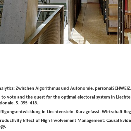
alytics: Zwischen Algorithmus und Autonomie. personalSCHWEIZ. 
t to vote and the quest for the optimal electoral system in Liechten
zionale, S. 395–418.
tigungsentwicklung in Liechtenstein. Kurz gefasst. Wirtschaft Regio
roductivity Effect of High Involvement Management: Causal Evid
gy.