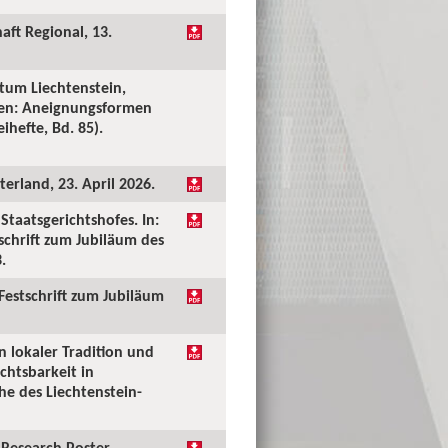
aft Regional, 13.
tum Liechtenstein,
ken: Aneignungsformen
ihefte, Bd. 85).
erland, 23. April 2026.
taatsgerichtshofes. In:
tschrift zum Jubiläum des
.
 Festschrift zum Jubiläum
n lokaler Tradition und
chtsbarkeit in
he des Liechtenstein-
Research Poster.