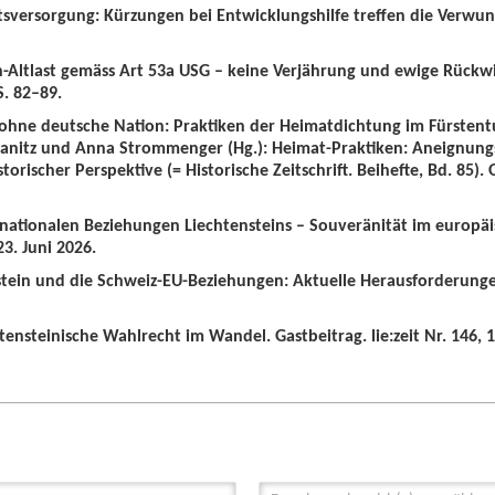
tsversorgung: Kürzungen bei Entwicklungshilfe treffen die Verwun
n-Altlast gemäss Art 53a USG – keine Verjährung und ewige Rückw
S. 82–89.
 ohne deutsche Nation: Praktiken der Heimatdichtung im Fürstent
wanitz und Anna Strommenger (Hg.): Heimat-Praktiken: Aneignung
orischer Perspektive (= Historische Zeitschrift. Beihefte, Bd. 85).
ernationalen Beziehungen Liechtensteins – Souveränität im europä
3. Juni 2026.
nstein und die Schweiz-EU-Beziehungen: Aktuelle Herausforderunge
tensteinische Wahlrecht im Wandel. Gastbeitrag. lie:zeit Nr. 146, 1