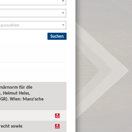
imärnorm für die
, Helmut Heiss,
(PGR). Wien: Manz'sche
recht sowie