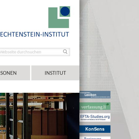
RSONEN
INSTITUT
KonSens