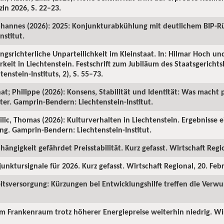
in 2026, S. 22–23.
ohannes (2026): 2025: Konjunkturabkühlung mit deutlichem BIP-R
nstitut.
ngsrichterliche Unparteilichkeit im Kleinstaat. In: Hilmar Hoch und
rkeit in Liechtenstein. Festschrift zum Jubiläum des Staatsgericht
enstein-Instituts, 2), S. 55–73.
hat; Philippe (2026): Konsens, Stabilität und Identität: Was macht p
ter. Gamprin-Bendern: Liechtenstein-Institut.
Milic, Thomas (2026): Kulturverhalten in Liechtenstein. Ergebnisse 
ng. Gamprin-Bendern: Liechtenstein-Institut.
hängigkeit gefährdet Preisstabilität. Kurz gefasst. Wirtschaft Regi
junktursignale für 2026. Kurz gefasst. Wirtschaft Regional, 20. Feb
itsversorgung: Kürzungen bei Entwicklungshilfe treffen die Verw
 im Frankenraum trotz höherer Energiepreise weiterhin niedrig. Wi