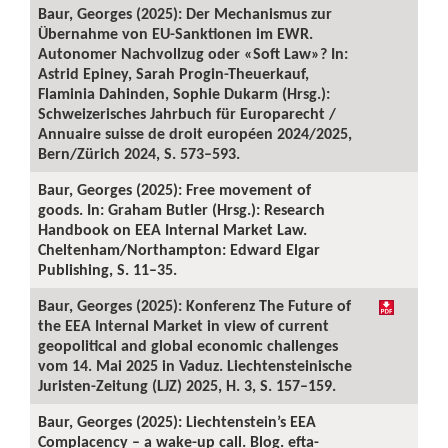
Baur, Georges (2025): Der Mechanismus zur
Übernahme von EU-Sanktionen im EWR.
Autonomer Nachvollzug oder «Soft Law»? In:
Astrid Epiney, Sarah Progin-Theuerkauf,
Flaminia Dahinden, Sophie Dukarm (Hrsg.):
Schweizerisches Jahrbuch für Europarecht /
Annuaire suisse de droit européen 2024/2025,
Bern/Zürich 2024, S. 573–593.
Baur, Georges (2025): Free movement of
goods. In: Graham Butler (Hrsg.): Research
Handbook on EEA Internal Market Law.
Cheltenham/Northampton: Edward Elgar
Publishing, S. 11–35.
Baur, Georges (2025): Konferenz The Future of
the EEA Internal Market in view of current
geopolitical and global economic challenges
vom 14. Mai 2025 in Vaduz. Liechtensteinische
Juristen-Zeitung (LJZ) 2025, H. 3, S. 157–159.
Baur, Georges (2025): Liechtenstein’s EEA
Complacency – a wake-up call. Blog. efta-