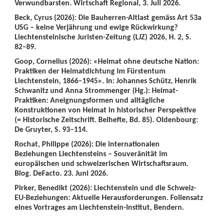
Verwundbarsten. Wirtschaft Regional, 3. Juli 2026.
Beck, Cyrus (2026): Die Bauherren-Altlast gemäss Art 53a
USG – keine Verjährung und ewige Rückwirkung?
Liechtensteinische Juristen-Zeitung (LJZ) 2026, H. 2, S.
82–89.
Goop, Cornelius (2026): «Heimat ohne deutsche Nation:
Praktiken der Heimatdichtung im Fürstentum
Liechtenstein, 1866–1945». In: Johannes Schütz, Henrik
Schwanitz und Anna Strommenger (Hg.): Heimat-
Praktiken: Aneignungsformen und alltägliche
Konstruktionen von Heimat in historischer Perspektive
(= Historische Zeitschrift. Beihefte, Bd. 85). Oldenbourg:
De Gruyter, S. 93–114.
Rochat, Philippe (2026): Die internationalen
Beziehungen Liechtensteins – Souveränität im
europäischen und schweizerischen Wirtschaftsraum.
Blog. DeFacto. 23. Juni 2026.
Pirker, Benedikt (2026): Liechtenstein und die Schweiz-
EU-Beziehungen: Aktuelle Herausforderungen. Foliensatz
eines Vortrages am Liechtenstein-Institut, Bendern.