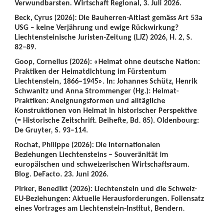
Verwundbarsten. Wirtschaft Regional, 3. Juli 2026.
Beck, Cyrus (2026): Die Bauherren-Altlast gemäss Art 53a
USG – keine Verjährung und ewige Rückwirkung?
Liechtensteinische Juristen-Zeitung (LJZ) 2026, H. 2, S.
82–89.
Goop, Cornelius (2026): «Heimat ohne deutsche Nation:
Praktiken der Heimatdichtung im Fürstentum
Liechtenstein, 1866–1945». In: Johannes Schütz, Henrik
Schwanitz und Anna Strommenger (Hg.): Heimat-
Praktiken: Aneignungsformen und alltägliche
Konstruktionen von Heimat in historischer Perspektive
(= Historische Zeitschrift. Beihefte, Bd. 85). Oldenbourg:
De Gruyter, S. 93–114.
Rochat, Philippe (2026): Die internationalen
Beziehungen Liechtensteins – Souveränität im
europäischen und schweizerischen Wirtschaftsraum.
Blog. DeFacto. 23. Juni 2026.
Pirker, Benedikt (2026): Liechtenstein und die Schweiz-
EU-Beziehungen: Aktuelle Herausforderungen. Foliensatz
eines Vortrages am Liechtenstein-Institut, Bendern.