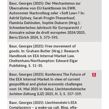
Baur, Georges (2025): Der Mechanismus zur
Übernahme von EU-Sanktionen im EWR.
Autonomer Nachvollzug oder «Soft Law»? In:
Astrid Epiney, Sarah Progin-Theuerkauf,
Flaminia Dahinden, Sophie Dukarm (Hrsg.):
Schweizerisches Jahrbuch für Europarecht /
Annuaire suisse de droit européen 2024/2025,
Bern/Zürich 2024, S. 573–593.
Baur, Georges (2025): Free movement of
goods. In: Graham Butler (Hrsg.): Research
Handbook on EEA Internal Market Law.
Cheltenham/Northampton: Edward Elgar
Publishing, S. 11–35.
Baur, Georges (2025): Konferenz The Future of
the EEA Internal Market in view of current
geopolitical and global economic challenges
vom 14. Mai 2025 in Vaduz. Liechtensteinische
Juristen-Zeitung (LJZ) 2025, H. 3, S. 157–159.
Baur, Georges (2025): Liechtenstein’s EEA
Complacency – a wake-up call. Blog. efta-