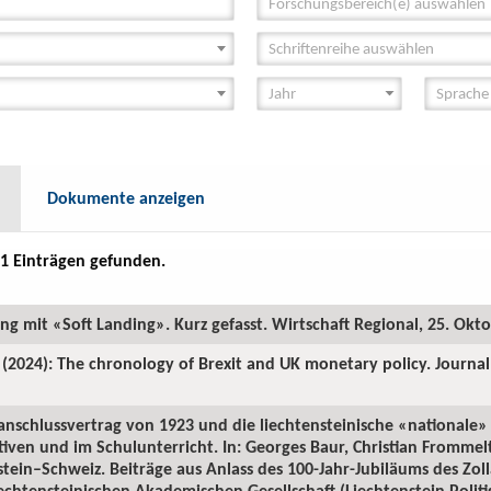
Forschungsbereich(e) auswählen
Schriftenreihe auswählen
Dokumente anzeigen
1 Einträgen gefunden.
ung mit «Soft Landing». Kurz gefasst. Wirtschaft Regional, 25. Okt
 (2024): The chronology of Brexit and UK monetary policy. Journa
lanschlussvertrag von 1923 und die liechtensteinische «nationale» 
tiven und im Schulunterricht. In: Georges Baur, Christian Fromme
stein–Schweiz. Beiträge aus Anlass des 100-Jahr-Jubiläums des Zoll
chtensteinischen Akademischen Gesellschaft (Liechtenstein Politisc