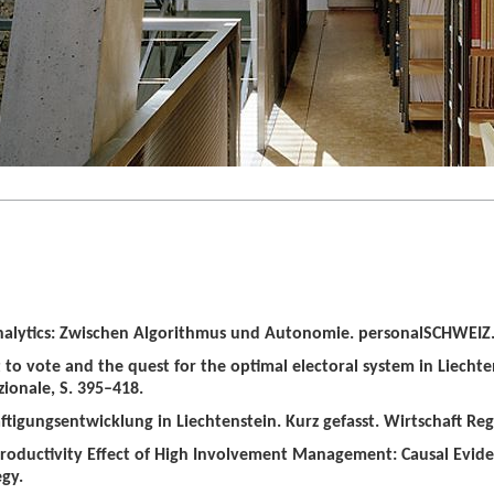
alytics: Zwischen Algorithmus und Autonomie. personalSCHWEIZ. 
t to vote and the quest for the optimal electoral system in Liechten
zionale, S. 395–418.
tigungsentwicklung in Liechtenstein. Kurz gefasst. Wirtschaft Regio
roductivity Effect of High Involvement Management: Causal Evid
gy.