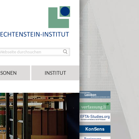
RSONEN
INSTITUT
KonSens