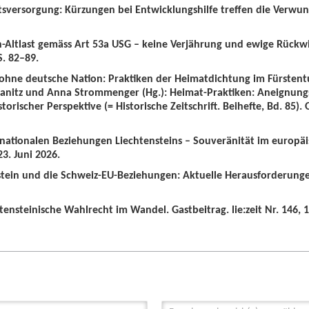
tsversorgung: Kürzungen bei Entwicklungshilfe treffen die Verwun
n-Altlast gemäss Art 53a USG – keine Verjährung und ewige Rückw
S. 82–89.
 ohne deutsche Nation: Praktiken der Heimatdichtung im Fürstent
wanitz und Anna Strommenger (Hg.): Heimat-Praktiken: Aneignung
orischer Perspektive (= Historische Zeitschrift. Beihefte, Bd. 85).
ernationalen Beziehungen Liechtensteins – Souveränität im europä
3. Juni 2026.
nstein und die Schweiz-EU-Beziehungen: Aktuelle Herausforderunge
tensteinische Wahlrecht im Wandel. Gastbeitrag. lie:zeit Nr. 146, 1