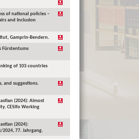
ss of national policies –
irs and Inclusion
stitut, Gamprin-Bendern.
es Fürstentums
anking of 103 countries
s, and suggestions.
bastian (2024): Almost
ity. CESifo Working
astian (2024):
/2024, 77. Jahrgang.