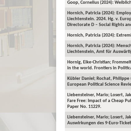
Goop, Cornelius (2024): Weiblic
Hornich, Patricia (2024): Employ
Liechtenstein. 2024. Hg. v. Eur
Directorate D – Social Rights and
Hornich, Patricia (2024): Extre
Hornich, Patricia (2024): Mensc
Liechtenstein, Amt für Auswärti
Hornig, Eike-Christian; Frommelt
in the world. Frontiers in Politic
Kübler Daniel; Rochat, Philippe 
European Political Science Revi
Liebensteiner, Mario; Losert, Ja
Fare Free: Impact of a Cheap Pu
Paper No. 11229.
Liebensteiner, Mario; Losert, Ja
Auswirkungen des 9-Euro-Tickets