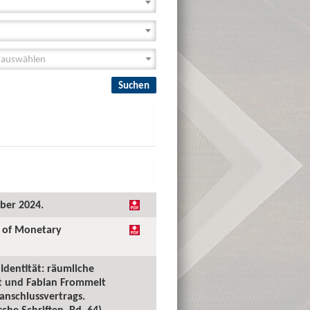
ober 2024.
l of Monetary
Identität: räumliche
lt und Fabian Frommelt
anschlussvertrags.
he Schriften, Bd. 64),