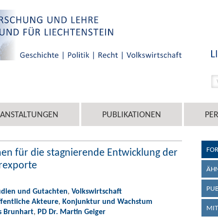
RANSTALTUNGEN
PUBLIKATIONEN
PE
FO
hen für die stagnierende Entwicklung der
erexporte
ÄHN
PUB
udien und Gutachten
,
Volkswirtschaft
ffentliche Akteure
,
Konjunktur und Wachstum
MIT
s Brunhart
,
PD Dr. Martin Geiger