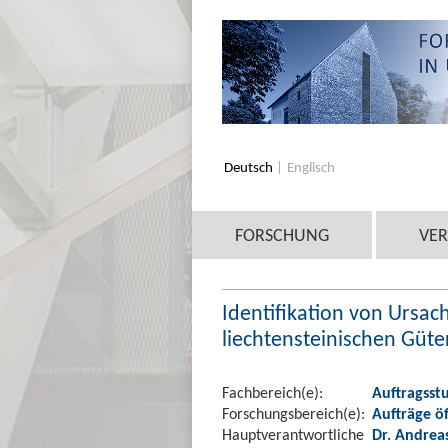
Deutsch
Englisch
FORSCHUNG
VE
Identifikation von Ursac
liechtensteinischen Güt
Fachbereich(e):
Auftragsst
Forschungsbereich(e):
Aufträge ö
Hauptverantwortliche
Dr. Andrea