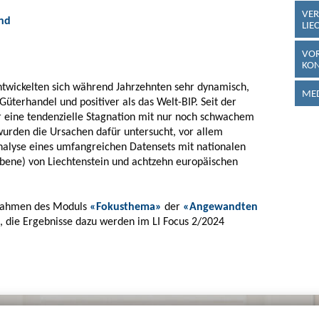
VER
nd
LIE
VOR
KO
ntwickelten sich während Jahrzehnten sehr dynamisch,
MED
üterhandel und positiver als das Welt-BIP. Seit der
er eine tendenzielle Stagnation mit nur noch schwachem
urden die Ursachen dafür untersucht, vor allem
nalyse eines umfangreichen Datensets mit nationalen
bene) von Liechtenstein und achtzehn europäischen
 Rahmen des Moduls
«Fokusthema»
der
«Angewandten
, die Ergebnisse dazu werden im LI Focus 2/2024