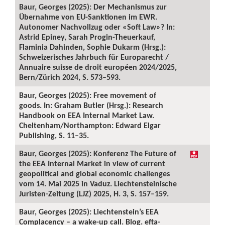
Baur, Georges (2025): Der Mechanismus zur
Übernahme von EU-Sanktionen im EWR.
Autonomer Nachvollzug oder «Soft Law»? In:
Astrid Epiney, Sarah Progin-Theuerkauf,
Flaminia Dahinden, Sophie Dukarm (Hrsg.):
Schweizerisches Jahrbuch für Europarecht /
Annuaire suisse de droit européen 2024/2025,
Bern/Zürich 2024, S. 573–593.
Baur, Georges (2025): Free movement of
goods. In: Graham Butler (Hrsg.): Research
Handbook on EEA Internal Market Law.
Cheltenham/Northampton: Edward Elgar
Publishing, S. 11–35.
Baur, Georges (2025): Konferenz The Future of
the EEA Internal Market in view of current
geopolitical and global economic challenges
vom 14. Mai 2025 in Vaduz. Liechtensteinische
Juristen-Zeitung (LJZ) 2025, H. 3, S. 157–159.
Baur, Georges (2025): Liechtenstein’s EEA
Complacency – a wake-up call. Blog. efta-