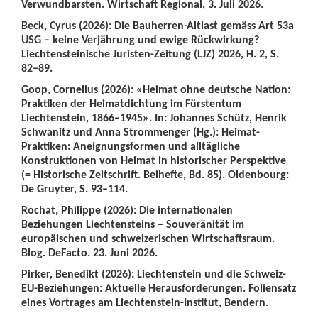
Verwundbarsten. Wirtschaft Regional, 3. Juli 2026.
Beck, Cyrus (2026): Die Bauherren-Altlast gemäss Art 53a
USG – keine Verjährung und ewige Rückwirkung?
Liechtensteinische Juristen-Zeitung (LJZ) 2026, H. 2, S.
82–89.
Goop, Cornelius (2026): «Heimat ohne deutsche Nation:
Praktiken der Heimatdichtung im Fürstentum
Liechtenstein, 1866–1945». In: Johannes Schütz, Henrik
Schwanitz und Anna Strommenger (Hg.): Heimat-
Praktiken: Aneignungsformen und alltägliche
Konstruktionen von Heimat in historischer Perspektive
(= Historische Zeitschrift. Beihefte, Bd. 85). Oldenbourg:
De Gruyter, S. 93–114.
Rochat, Philippe (2026): Die internationalen
Beziehungen Liechtensteins – Souveränität im
europäischen und schweizerischen Wirtschaftsraum.
Blog. DeFacto. 23. Juni 2026.
Pirker, Benedikt (2026): Liechtenstein und die Schweiz-
EU-Beziehungen: Aktuelle Herausforderungen. Foliensatz
eines Vortrages am Liechtenstein-Institut, Bendern.