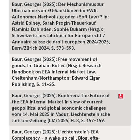
Baur, Georges (2025): Der Mechanismus zur
Übernahme von EU-Sanktionen im EWR.
Autonomer Nachvollzug oder «Soft Law»? In:
Astrid Epiney, Sarah Progin-Theuerkauf,
Flaminia Dahinden, Sophie Dukarm (Hrsg.):
Schweizerisches Jahrbuch für Europarecht /
Annuaire suisse de droit européen 2024/2025,
Bern/Zürich 2024, S. 573–593.
Baur, Georges (2025): Free movement of
goods. In: Graham Butler (Hrsg.): Research
Handbook on EEA Internal Market Law.
Cheltenham/Northampton: Edward Elgar
Publishing, S. 11–35.
Baur, Georges (2025): Konferenz The Future of
the EEA Internal Market in view of current
geopolitical and global economic challenges
vom 14. Mai 2025 in Vaduz. Liechtensteinische
Juristen-Zeitung (LJZ) 2025, H. 3, S. 157–159.
Baur, Georges (2025): Liechtenstein’s EEA
Complacency – a wake-up call. Blog. efta-