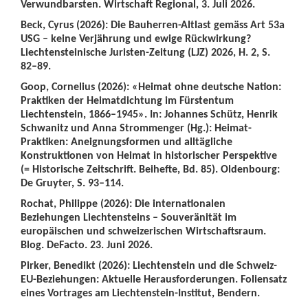
Verwundbarsten. Wirtschaft Regional, 3. Juli 2026.
Beck, Cyrus (2026): Die Bauherren-Altlast gemäss Art 53a
USG – keine Verjährung und ewige Rückwirkung?
Liechtensteinische Juristen-Zeitung (LJZ) 2026, H. 2, S.
82–89.
Goop, Cornelius (2026): «Heimat ohne deutsche Nation:
Praktiken der Heimatdichtung im Fürstentum
Liechtenstein, 1866–1945». In: Johannes Schütz, Henrik
Schwanitz und Anna Strommenger (Hg.): Heimat-
Praktiken: Aneignungsformen und alltägliche
Konstruktionen von Heimat in historischer Perspektive
(= Historische Zeitschrift. Beihefte, Bd. 85). Oldenbourg:
De Gruyter, S. 93–114.
Rochat, Philippe (2026): Die internationalen
Beziehungen Liechtensteins – Souveränität im
europäischen und schweizerischen Wirtschaftsraum.
Blog. DeFacto. 23. Juni 2026.
Pirker, Benedikt (2026): Liechtenstein und die Schweiz-
EU-Beziehungen: Aktuelle Herausforderungen. Foliensatz
eines Vortrages am Liechtenstein-Institut, Bendern.