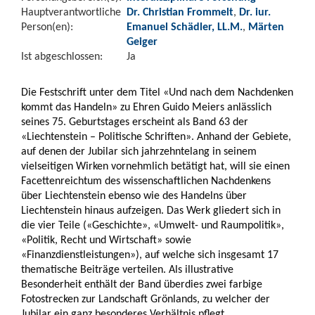
Hauptverantwortliche
Dr. Christian Frommelt
,
Dr. iur.
Person(en):
Emanuel Schädler, LL.M.
,
Märten
Geiger
Ist abgeschlossen:
Ja
Die Festschrift unter dem Titel «Und nach dem Nachdenken
kommt das Handeln» zu Ehren Guido Meiers anlässlich
seines 75. Geburtstages erscheint als Band 63 der
«Liechtenstein – Politische Schriften». Anhand der Gebiete,
auf denen der Jubilar sich jahrzehntelang in seinem
vielseitigen Wirken vornehmlich betätigt hat, will sie einen
Facettenreichtum des wissenschaftlichen Nachdenkens
über Liechtenstein ebenso wie des Handelns über
Liechtenstein hinaus aufzeigen. Das Werk gliedert sich in
die vier Teile («Geschichte», «Umwelt- und Raumpolitik»,
«Politik, Recht und Wirtschaft» sowie
«Finanzdienstleistungen»), auf welche sich insgesamt 17
thematische Beiträge verteilen. Als illustrative
Besonderheit enthält der Band überdies zwei farbige
Fotostrecken zur Landschaft Grönlands, zu welcher der
Jubilar ein ganz besonderes Verhältnis pflegt.