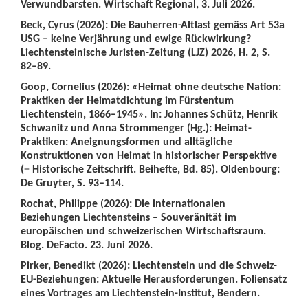
Verwundbarsten. Wirtschaft Regional, 3. Juli 2026.
Beck, Cyrus (2026): Die Bauherren-Altlast gemäss Art 53a
USG – keine Verjährung und ewige Rückwirkung?
Liechtensteinische Juristen-Zeitung (LJZ) 2026, H. 2, S.
82–89.
Goop, Cornelius (2026): «Heimat ohne deutsche Nation:
Praktiken der Heimatdichtung im Fürstentum
Liechtenstein, 1866–1945». In: Johannes Schütz, Henrik
Schwanitz und Anna Strommenger (Hg.): Heimat-
Praktiken: Aneignungsformen und alltägliche
Konstruktionen von Heimat in historischer Perspektive
(= Historische Zeitschrift. Beihefte, Bd. 85). Oldenbourg:
De Gruyter, S. 93–114.
Rochat, Philippe (2026): Die internationalen
Beziehungen Liechtensteins – Souveränität im
europäischen und schweizerischen Wirtschaftsraum.
Blog. DeFacto. 23. Juni 2026.
Pirker, Benedikt (2026): Liechtenstein und die Schweiz-
EU-Beziehungen: Aktuelle Herausforderungen. Foliensatz
eines Vortrages am Liechtenstein-Institut, Bendern.