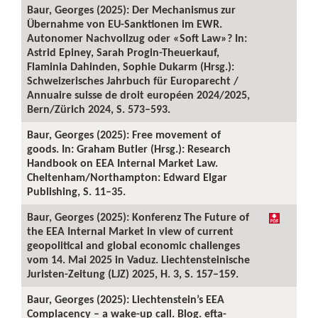
Baur, Georges (2025): Der Mechanismus zur
Übernahme von EU-Sanktionen im EWR.
Autonomer Nachvollzug oder «Soft Law»? In:
Astrid Epiney, Sarah Progin-Theuerkauf,
Flaminia Dahinden, Sophie Dukarm (Hrsg.):
Schweizerisches Jahrbuch für Europarecht /
Annuaire suisse de droit européen 2024/2025,
Bern/Zürich 2024, S. 573–593.
Baur, Georges (2025): Free movement of
goods. In: Graham Butler (Hrsg.): Research
Handbook on EEA Internal Market Law.
Cheltenham/Northampton: Edward Elgar
Publishing, S. 11–35.
Baur, Georges (2025): Konferenz The Future of
the EEA Internal Market in view of current
geopolitical and global economic challenges
vom 14. Mai 2025 in Vaduz. Liechtensteinische
Juristen-Zeitung (LJZ) 2025, H. 3, S. 157–159.
Baur, Georges (2025): Liechtenstein’s EEA
Complacency – a wake-up call. Blog. efta-