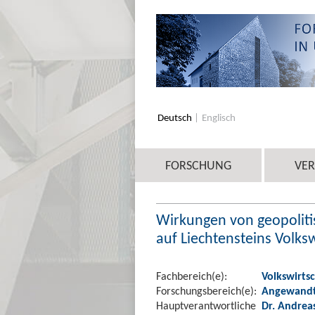
Deutsch
Englisch
FORSCHUNG
VE
Wirkungen von geopoliti
auf Liechtensteins Volksw
Fachbereich(e):
Volkswirtsc
Forschungsbereich(e):
Angewandte
Hauptverantwortliche
Dr. Andrea