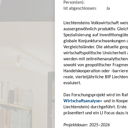
Person(en):
Ist abgeschlossen:
Ja
Liechtensteins Volkswirtschaft weis
aussergewöhnlich produktiv. Gleich
Spezialisierung auf Investitionsgü
globale Konjunkturschwankungen un
Vergleichsländer. Die aktuelle geo
wirtschaftspolitische Unsicherheit 
werden mit zeitreihenanalytische
sowohl von geopolitischer Fragmen
Handelskooperation oder -barrieren
reale, vierteljährliche BIP Liechte
evaluiert.
Das Forschungsprojekt wird im R
Wirtschaftsanalyse»
und in Kooper
Liechtenstein) durchgeführt. Erste
präsentiert und ein LI Focus dazu i
Projektdauer: 2025–2026