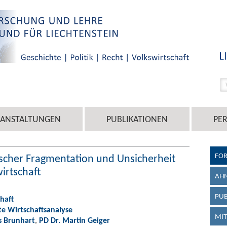
RANSTALTUNGEN
PUBLIKATIONEN
PE
FO
scher Fragmentation und Unsicherheit
irtschaft
ÄHN
PUB
haft
 Wirtschaftsanalyse
MIT
s Brunhart
,
PD Dr. Martin Geiger