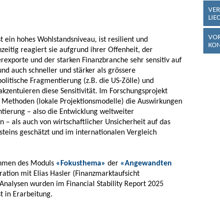
VER
LIE
VOR
t ein hohes Wohlstandsniveau, ist resilient und
KO
zeitig reagiert sie aufgrund ihrer Offenheit, der
terexporte und der starken Finanzbranche sehr sensitiv auf
d auch schneller und stärker als grössere
politische Fragmentierung (z.B. die US-Zölle) und
akzentuieren diese Sensitivität. Im Forschungsprojekt
n Methoden (lokale Projektionsmodelle) die Auswirkungen
tierung – also die Entwicklung weltweiter
 – als auch von wirtschaftlicher Unsicherheit auf das
nsteins geschätzt und im internationalen Vergleich
ahmen des Moduls
«Fokusthema»
der
«Angewandten
ation mit Elias Hasler (Finanzmarktaufsicht
 Analysen wurden im Financial Stability Report 2025
st in Erarbeitung.