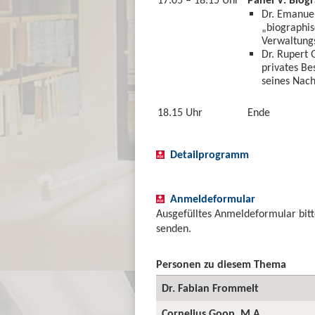
Dr. Emanue
„biographi
Verwaltungs
Dr. Rupert 
privates Be
seines Nach
18.15 Uhr
Ende
Detailprogramm
Anmeldeformular
Ausgefülltes Anmeldeformular bitt
senden.
Personen zu diesem Thema
Dr. Fabian Frommelt
Cornelius Goop, M.A.