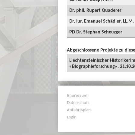
Dr. phil. Rupert Quaderer
Dr. iur. Emanuel Schädler, LL.M.
PD Dr. Stephan Scheuzger
Abgeschlossene Projekte zu die
Liechtensteinischer Historiker
«Biographieforschung», 21.10.
Impressum
Datenschutz
Anfahrtsplan
Login