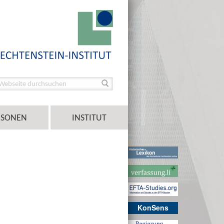
RSONEN
INSTITUT
KonSens