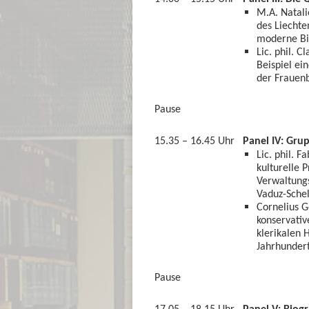
M.A. Natali
des Liechte
moderne Bi
Lic. phil. C
Beispiel ei
der Fraue
Pause
15.35 – 16.45 Uhr
Panel IV: Gru
Lic. phil. 
kulturelle 
Verwaltungs
Vaduz-Sche
Cornelius G
konservativ
klerikalen 
Jahrhunder
Pause
17.05 – 18.15 Uhr
Panel V: Biog