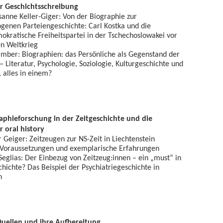
r Geschichtsschreibung
Susanne Keller-Giger: Von der Biographie zur
genen Parteiengeschichte: Carl Kostka und die
kratische Freiheitspartei in der Tschechoslowakei vor
n Weltkrieg
amber: Biographien: das Persönliche als Gegenstand der
– Literatur, Psychologie, Soziologie, Kulturgeschichte und
, alles in einem?
raphieforschung in der Zeitgeschichte und die
 oral history
r Geiger: Zeitzeugen zur NS-Zeit in Liechtenstein
 Voraussetzungen und exemplarische Erfahrungen
 Seglias: Der Einbezug von Zeitzeug:innen – ein „must“ in
chichte? Das Beispiel der Psychiatriegeschichte in
n
 Quellen und ihre Aufbereitung