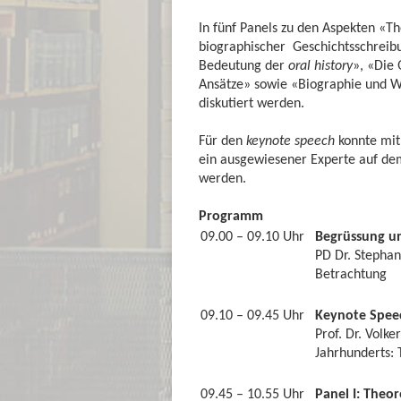
In fünf Panels zu den Aspekten «T
biographischer Geschichtsschreibu
Bedeutung der
oral history
», «Die
Ansätze» sowie «Biographie und W
diskutiert werden.
Für den
keynote speech
konnte mi
ein ausgewiesener Experte auf de
werden.
Programm
09.00 – 09.10 Uhr
Begrüssung u
PD Dr. Stephan
Betrachtung
09.10 – 09.45 Uhr
Keynote Spee
Prof. Dr. Volk
Jahrhunderts:
09.45 – 10.55 Uhr
Panel I: Theo