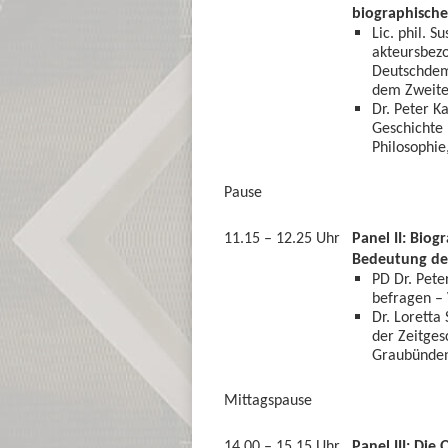
biographische
Lic. phil. 
akteursbezo
Deutschdemo
dem Zweite
Dr. Peter K
Geschichte 
Philosophie
Pause
11.15 – 12.25 Uhr
Panel II: Biog
Bedeutung der
PD Dr. Pete
befragen –
Dr. Loretta
der Zeitges
Graubünde
Mittagspause
14.00 – 15.15 Uhr
Panel III: Die