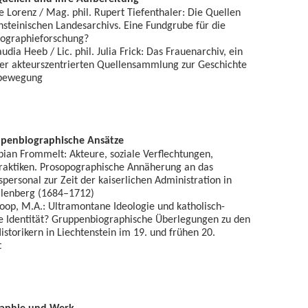
e Lorenz / Mag. phil. Rupert Tiefenthaler: Die Quellen
nsteinischen Landesarchivs. Eine Fundgrube für die
ographieforschung?
laudia Heeb / Lic. phil. Julia Frick: Das Frauenarchiv, ein
ner akteurszentrierten Quellensammlung zur Geschichte
nbewegung
ppenbiographische Ansätze
Fabian Frommelt: Akteure, soziale Verflechtungen,
Praktiken. Prosopographische Annäherung an das
personal zur Zeit der kaiserlichen Administration in
llenberg (1684–1712)
oop, M.A.: Ultramontane Ideologie und katholisch-
e Identität? Gruppenbiographische Überlegungen zu den
Historikern in Liechtenstein im 19. und frühen 20.
t
raphie und Werk