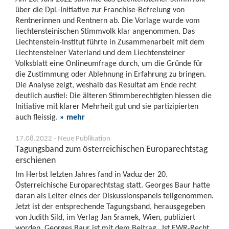
über die DpL-Initiative zur Franchise-Befreiung von
Rentnerinnen und Rentnern ab. Die Vorlage wurde vom
liechtensteinischen Stimmvolk klar angenommen. Das
Liechtenstein-Institut führte in Zusammenarbeit mit dem
Liechtensteiner Vaterland und dem Liechtensteiner
Volksblatt eine Onlineumfrage durch, um die Gründe für
die Zustimmung oder Ablehnung in Erfahrung zu bringen.
Die Analyse zeigt, weshalb das Resultat am Ende recht
deutlich ausfiel: Die älteren Stimmberechtigten hiessen die
Initiative mit klarer Mehrheit gut und sie partizipierten
auch fleissig.
» mehr
17.08.2022 - Neue Publikation
Tagungsband zum österreichischen Europarechtstag
erschienen
Im Herbst letzten Jahres fand in Vaduz der 20.
Österreichische Europarechtstag statt. Georges Baur hatte
daran als Leiter eines der Diskussionspanels teilgenommen.
Jetzt ist der entsprechende Tagungsband, herausgegeben
von Judith Sild, im Verlag Jan Sramek, Wien, publiziert
worden. Georges Baur ist mit dem Beitrag „Ist EWR-Recht