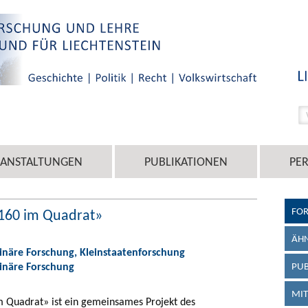
RANSTALTUNGEN
PUBLIKATIONEN
PE
FO
160 im Quadrat»
ÄHN
linäre Forschung, Kleinstaatenforschung
linäre Forschung
PUB
MIT
 Quadrat» ist ein gemeinsames Projekt des