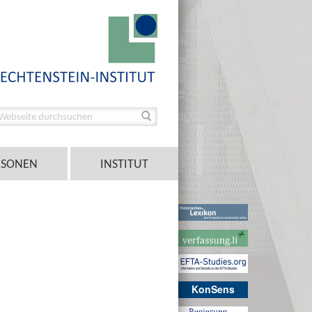
RSONEN
INSTITUT
KonSens