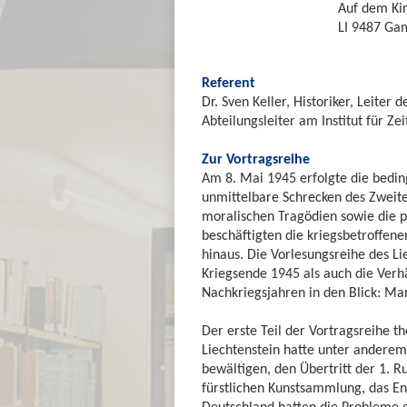
Auf dem Ki
LI 9487 Ga
Referent
Dr. Sven Keller, Historiker, Leite
Abteilungsleiter am Institut für Ze
Zur Vortragsreihe
Am 8. Mai 1945 erfolgte die bedin
unmittelbare Schrecken des Zweite
moralischen Tragödien sowie die po
beschäftigten die kriegsbetroffen
hinaus. Die Vorlesungsreihe des Li
Kriegsende 1945 als auch die Verh
Nachkriegsjahren in den Blick: Ma
Der erste Teil der Vortragsreihe t
Liechtenstein hatte unter anderem
bewältigen, den Übertritt der 1. 
fürstlichen Kunstsammlung, das En
Deutschland hatten die Probleme e