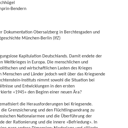
rchhügel
mprin-Bendern
r der Dokumentation Obersalzberg in Berchtesgaden und
itgeschichte München-Berlin (IfZ)
gungslose Kapitulation Deutschlands. Damit endete der
n Weltkrieges in Europa. Die menschlichen und
litischen und wirtschaftlichen Lasten des Krieges
en Menschen und Länder jedoch weit über das Kriegsende
echtenstein-Instituts nimmt sowohl die Situation bei
ältnisse und Entwicklungen in den ersten
rkierte «1945» den Beginn einer neuen Ära?
hematisiert die Herausforderungen bei Kriegsende.
 die Grenzsicherung und den Flüchtlingsandrang zu
Russischen Nationalarmee und die Überführung der
de der Rationierung und die innere «Befriedung». In
ine ganz andere Dimension: Niederlage und alliierte