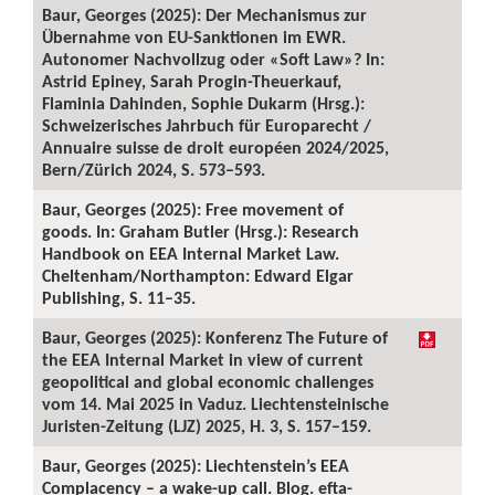
Baur, Georges (2025): Der Mechanismus zur
Übernahme von EU-Sanktionen im EWR.
Autonomer Nachvollzug oder «Soft Law»? In:
Astrid Epiney, Sarah Progin-Theuerkauf,
Flaminia Dahinden, Sophie Dukarm (Hrsg.):
Schweizerisches Jahrbuch für Europarecht /
Annuaire suisse de droit européen 2024/2025,
Bern/Zürich 2024, S. 573–593.
Baur, Georges (2025): Free movement of
goods. In: Graham Butler (Hrsg.): Research
Handbook on EEA Internal Market Law.
Cheltenham/Northampton: Edward Elgar
Publishing, S. 11–35.
Baur, Georges (2025): Konferenz The Future of
the EEA Internal Market in view of current
geopolitical and global economic challenges
vom 14. Mai 2025 in Vaduz. Liechtensteinische
Juristen-Zeitung (LJZ) 2025, H. 3, S. 157–159.
Baur, Georges (2025): Liechtenstein’s EEA
Complacency – a wake-up call. Blog. efta-