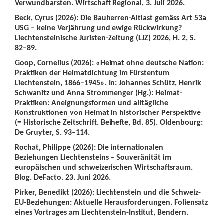
Verwundbarsten. Wirtschaft Regional, 3. Juli 2026.
Beck, Cyrus (2026): Die Bauherren-Altlast gemäss Art 53a
USG – keine Verjährung und ewige Rückwirkung?
Liechtensteinische Juristen-Zeitung (LJZ) 2026, H. 2, S.
82–89.
Goop, Cornelius (2026): «Heimat ohne deutsche Nation:
Praktiken der Heimatdichtung im Fürstentum
Liechtenstein, 1866–1945». In: Johannes Schütz, Henrik
Schwanitz und Anna Strommenger (Hg.): Heimat-
Praktiken: Aneignungsformen und alltägliche
Konstruktionen von Heimat in historischer Perspektive
(= Historische Zeitschrift. Beihefte, Bd. 85). Oldenbourg:
De Gruyter, S. 93–114.
Rochat, Philippe (2026): Die internationalen
Beziehungen Liechtensteins – Souveränität im
europäischen und schweizerischen Wirtschaftsraum.
Blog. DeFacto. 23. Juni 2026.
Pirker, Benedikt (2026): Liechtenstein und die Schweiz-
EU-Beziehungen: Aktuelle Herausforderungen. Foliensatz
eines Vortrages am Liechtenstein-Institut, Bendern.