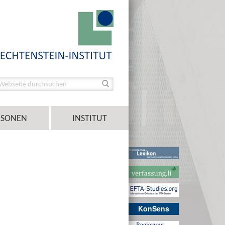
RSONEN
INSTITUT
KonSens