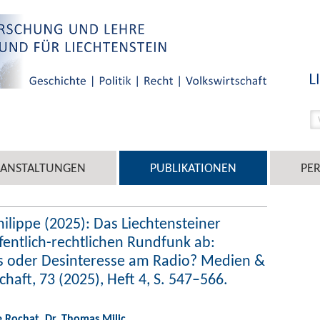
RANSTALTUNGEN
PUBLIKATIONEN
PE
hilippe (2025): Das Liechtensteiner
fentlich-rechtlichen Rundfunk ab:
ts oder Desinteresse am Radio? Medien &
ft, 73 (2025), Heft 4, S. 547–566.
e Rochat
,
Dr. Thomas Milic