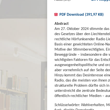
PDF Download (391,97 KB)
Abstract
Am 27. Oktober 2024 stimmte das L
des Gesetzes über den Liechtenste
rechtliche Hörfunksender Radio Lie
Basis einer gewichteten Online-N
Motive der Stimmberechtigten. Ei
Beweggründe – insbesondere die w
wichtigsten Faktoren für das Ents
ausgewogenheitspolitische und ord
aber vornehmlich auf der Seite de
Hinzu kommt das Desinteresse ein
Radio, das die meisten von ihnen
strukturelle Problem dürfte sich in
unterstreicht die zentrale Bedeut
öffentlich-rechtlicher Medien – a
Schlüsselwörter: Wahlverhalten, Me
funk, direkte Demokratie