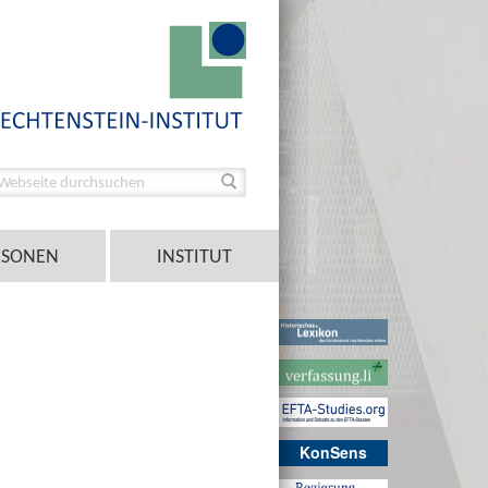
RSONEN
INSTITUT
KonSens