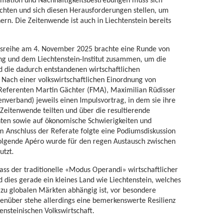
ichten und sich diesen Herausforderungen stellen, um
ern. Die Zeitenwende ist auch in Liechtenstein bereits
gsreihe am 4. November 2025 brachte eine Runde von
ng und dem Liechtenstein-Institut zusammen, um die
 die dadurch entstandenen wirtschaftlichen
 Nach einer volkswirtschaftlichen Einordnung von
 Referenten Martin Gächter (FMA), Maximilian Rüdisser
enverband) jeweils einen Impulsvortrag, in dem sie ihre
 Zeitenwende teilten und über die resultierende
chten sowie auf ökonomische Schwierigkeiten und
m Anschluss der Referate folgte eine Podiumsdiskussion
olgende Apéro wurde für den regen Austausch zwischen
tzt.
ass der traditionelle «Modus Operandi» wirtschaftlicher
nd dies gerade ein kleines Land wie Liechtenstein, welches
u globalen Märkten abhängig ist, vor besondere
enüber stehe allerdings eine bemerkenswerte Resilienz
ensteinischen Volkswirtschaft.