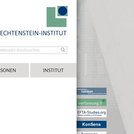
RSONEN
INSTITUT
KonSens