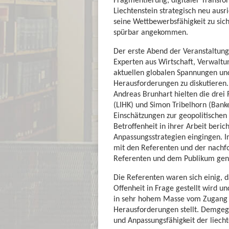
Liechtenstein strategisch neu ausr
seine Wettbewerbsfähigkeit zu sich
spürbar angekommen.
Der erste Abend der Veranstaltun
Experten aus Wirtschaft, Verwaltu
aktuellen globalen Spannungen und
Herausforderungen zu diskutieren.
Andreas Brunhart hielten die drei
(LIHK) und Simon Tribelhorn (Bank
Einschätzungen zur geopolitischen
Betroffenheit in ihrer Arbeit beri
Anpassungsstrategien eingingen. I
mit den Referenten und der nachf
Referenten und dem Publikum genu
Die Referenten waren sich einig, d
Offenheit in Frage gestellt wird u
in sehr hohem Masse vom Zugang z
Herausforderungen stellt. Demgeg
und Anpassungsfähigkeit der liecht