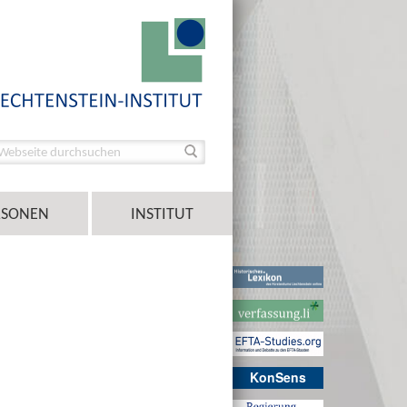
RSONEN
INSTITUT
KonSens