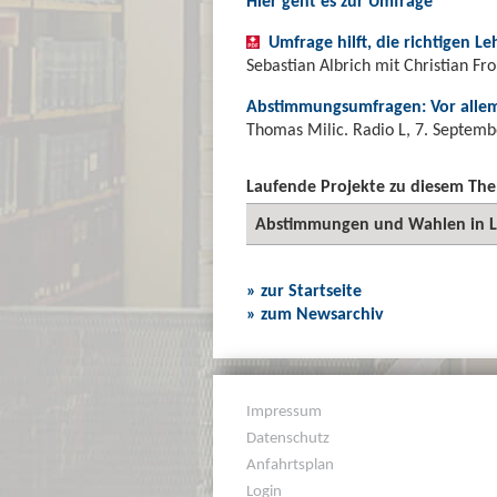
Hier geht es zur Umfrage
Umfrage hilft, die richtigen 
Sebastian Albrich mit Christian Fr
Abstimmungsumfragen: Vor allem
Thomas Milic. Radio L, 7. Septem
Laufende Projekte zu diesem Th
Abstimmungen und Wahlen in L
» zur Startseite
» zum Newsarchiv
Impressum
Datenschutz
Anfahrtsplan
Login