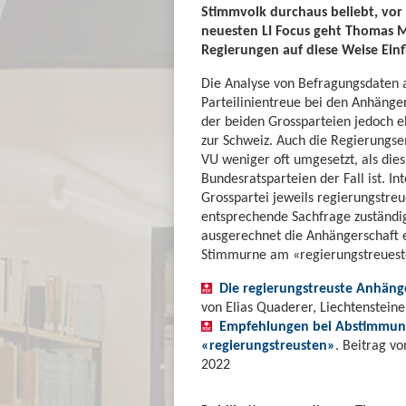
Stimmvolk durchaus beliebt, vor
neuesten LI Focus geht Thomas Mi
Regierungen auf diese Weise Ein
Die Analyse von Befragungsdaten a
Parteilinientreue bei den Anhänge
der beiden Grossparteien jedoch e
zur Schweiz. Auch die Regierungs
VU weniger oft umgesetzt, als die
Bundesratsparteien der Fall ist. In
Grosspartei jeweils regierungstreu
entsprechende Sachfrage zuständig
ausgerechnet die Anhängerschaft e
Stimmurne am «regierungstreuest
Die regierungstreuste Anhänger
von Elias Quaderer, Liechtenstein
Empfehlungen bei Abstimmunge
«regierungstreusten»
. Beitrag v
2022