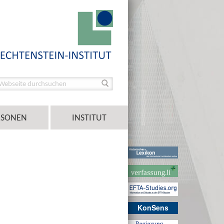
RSONEN
INSTITUT
KonSens