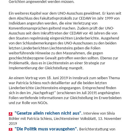
Gerichten angewendet werden müssen.
Ein weiteres Kapitel war dem UNO-Ausschuss gewidmet. Er kann seit
dem Abschluss des Fakultativprotokolls zur CEDAW im Jahr 1999 von
Individuen angerufen werden, die eine Verletzung von
Konventionsansprüchen geltend machen. Zudem prüft der UNO-
Ausschuss seit dem Inkrafttreten der CEDAW vor 40 Jahren die von
den Staaten regelmässig eingereichten Länderberichte. Ausgehend
von den Schlussbemerkungen des UNO-Ausschusses zu den beiden
letzten Länderberichten Liechtensteins geben die Folien
weiterführende Hinweise zu den Massnahmen, die gegen
geschlechtsbezogene Gewalt getroffen werden sollten. Ebenso zur
Problematik, dass es in Liechtenstein an einer Strategie zur
Implementierung der Gleichstellung mangelt.
An einem Vortrag vom 18. Juni 2019 in Innsbruck zum selben Thema
war Patricia Schiess noch detaillierter auf die beiden letzten
Länderberichte Liechtensteins eingegangen. Entsprechend finden
sich in den im „Nachgefragt“ (erschienen im Juli 2019) angehängten
Folien vertiefende Informationen zur Gleichstellung im Erwerbsleben
und zur Rolle von NGOs.
"Gesetze allein reichen nicht aus".
Interview von Silvia
Böhler mit Patricia Schiess, Liechtensteiner Volksblatt, 13. November
2019
"Die Politik muss vorausgehen".
Berichterstattung von