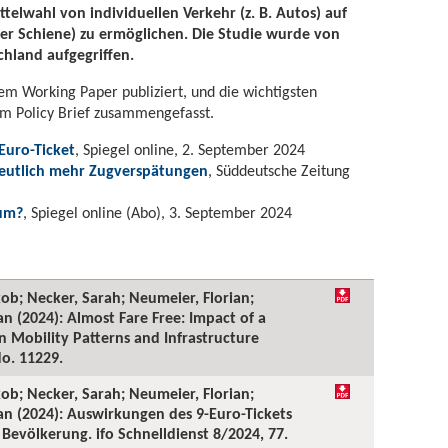
telwahl von individuellen Verkehr (z. B. Autos) auf
oder Schiene) zu ermöglichen. Die Studie wurde von
hland aufgegriffen.
em Working Paper publiziert, und die wichtigsten
em Policy Brief zusammengefasst.
-Euro-Ticket
, Spiegel online, 2. September 2024
 deutlich mehr Zugverspätungen
, Süddeutsche Zeitung
tum?
, Spiegel online (Abo), 3. September 2024
kob; Necker, Sarah; Neumeier, Florian;
an (2024): Almost Fare Free: Impact of a
n Mobility Patterns and Infrastructure
o. 11229.
kob; Necker, Sarah; Neumeier, Florian;
ian (2024): Auswirkungen des 9-Euro-Tickets
 Bevölkerung. ifo Schnelldienst 8/2024, 77.