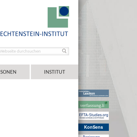
RSONEN
INSTITUT
KonSens