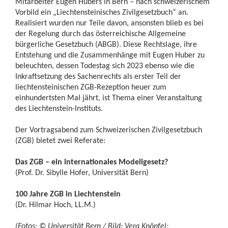
Mitarbeiter Eugen Hubers in Bern – nach schweizerischem
Vorbild ein „Liechtensteinisches Zivilgesetzbuch“ an.
Realisiert wurden nur Teile davon, ansonsten blieb es bei
der Regelung durch das österreichische Allgemeine
bürgerliche Gesetzbuch (ABGB). Diese Rechtslage, ihre
Entstehung und die Zusammenhänge mit Eugen Huber zu
beleuchten, dessen Todestag sich 2023 ebenso wie die
Inkraftsetzung des Sachenrechts als erster Teil der
liechtensteinischen ZGB-Rezeption heuer zum
einhundertsten Mal jährt, ist Thema einer Veranstaltung
des Liechtenstein-Instituts.
Der Vortragsabend zum Schweizerischen Zivilgesetzbuch
(ZGB) bietet zwei Referate:
Das ZGB – ein internationales Modellgesetz?
(Prof. Dr. Sibylle Hofer, Universität Bern)
100 Jahre ZGB in Liechtenstein
(Dr. Hilmar Hoch, LL.M.)
(Fotos: © Universität Bern / Bild: Vera Knöpfel;