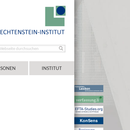
RSONEN
INSTITUT
KonSens