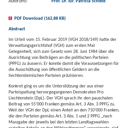
Autor(en):
Prof. Dr. iur. Patricia Schiess
PDF Download (162,88 KB)
Abstract
Im Urteil vom 15. Februar 2019 (VGH 2018/149) hatte der
Verwaltungsgerichtshof (VGH) zum ersten Mal
Gelegenheit, sich zum Gesetz vom 28. Juni 1984 über die
Ausrichtung von Beiträgen an die politischen Parteien
(PPFG) zu äussern. Er konnte damit die Voraussetzungen für
die Ausschüttung von öffentlichen Geldern an die
liechtensteinischen Parteien präzisieren.
Konkret ging es um die Unterstützung der aus einer
Parteispaltung hervorgegangenen Demokraten Pro
Liechtenstein (DpL). Der VGH sprach ihr den pauschalen
Beitrag von 55‘000 Franken gemäss Art. 3 Abs. 3 PPFG zu.
Weil der VGH der DpL einen Anteil an den 710‘000 Franken,
die den Parteien gemäss Art. 3 Abs. 1 und 2 PPFG „nach
Massgabe der jeweils bei den letzten Landtagswahlen
erzielten Anteile an den Wählerstimmen“ verweigerte, rief