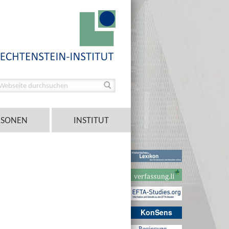
RSONEN
INSTITUT
KonSens