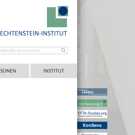
RSONEN
INSTITUT
KonSens