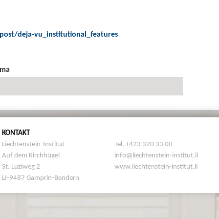
post/deja-vu_institutional_features
ema
KONTAKT
Liechtenstein-Institut
Tel. +423 320 33 00
Auf dem Kirchhügel
info@liechtenstein-institut.li
St. Luziweg 2
www.liechtenstein-institut.li
LI-9487 Gamprin-Bendern