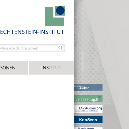
RSONEN
INSTITUT
KonSens