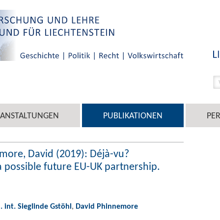
RANSTALTUNGEN
PUBLIKATIONEN
PE
emore, David (2019): Déjà-vu?
 a possible future EU-UK partnership.
l. int. Sieglinde Gstöhl
,
David Phinnemore