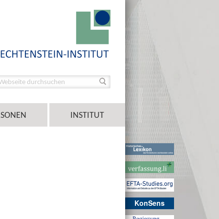
RSONEN
INSTITUT
KonSens