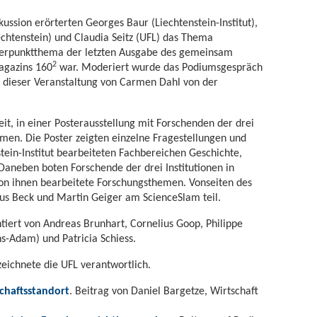
ussion erörterten Georges Baur (Liechtenstein-Institut),
echtenstein) und Claudia Seitz (UFL) das Thema
hwerpunktthema der letzten Ausgabe des gemeinsam
2
agazins 160
war. Moderiert wurde das Podiumsgespräch
e dieser Veranstaltung von Carmen Dahl von der
eit, in einer Posterausstellung mit Forschenden der drei
mmen. Die Poster zeigten einzelne Fragestellungen und
tein-Institut bearbeiteten Fachbereichen Geschichte,
. Daneben boten Forschende der drei Institutionen in
on ihnen bearbeitete Forschungsthemen. Vonseiten des
rus Beck und Martin Geiger am ScienceSlam teil.
tiert von Andreas Brunhart, Cornelius Goop, Philippe
ns-Adam) und Patricia Schiess.
zeichnete die UFL verantwortlich.
chaftsstandort
. Beitrag von Daniel Bargetze, Wirtschaft