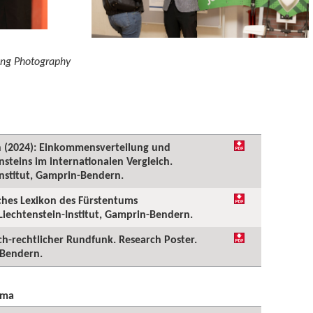
eng Photography
an (2024): Einkommensverteilung und
nsteins im internationalen Vergleich.
Institut, Gamprin-Bendern.
sches Lexikon des Fürstentums
 Liechtenstein-Institut, Gamprin-Bendern.
lich-rechtlicher Rundfunk. Research Poster.
-Bendern.
ema