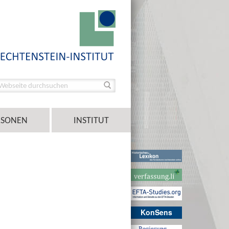
RSONEN
INSTITUT
KonSens