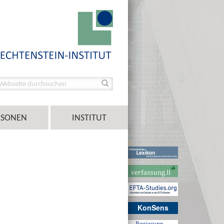
RSONEN
INSTITUT
KonSens