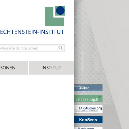
RSONEN
INSTITUT
KonSens