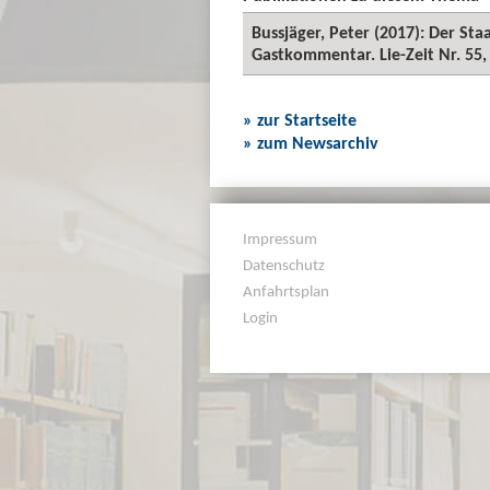
Bussjäger, Peter (2017): Der St
Gastkommentar. Lie-Zeit Nr. 55,
» zur Startseite
» zum Newsarchiv
Impressum
Datenschutz
Anfahrtsplan
Login