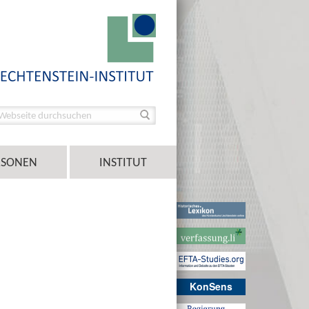
RSONEN
INSTITUT
KonSens