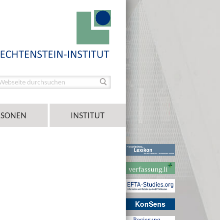
RSONEN
INSTITUT
KonSens