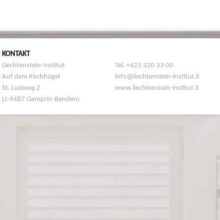
KONTAKT
Liechtenstein-Institut
Tel. +423 320 33 00
Auf dem Kirchhügel
info@liechtenstein-institut.li
St. Luziweg 2
www.liechtenstein-institut.li
LI-9487 Gamprin-Bendern