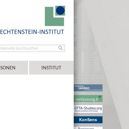
RSONEN
INSTITUT
KonSens