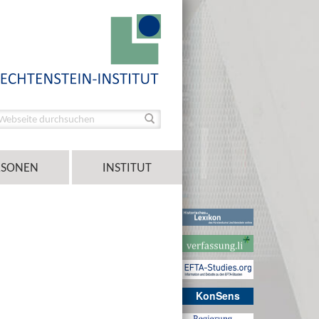
RSONEN
INSTITUT
KonSens