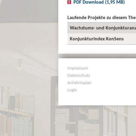
PDF Download (1,95 MB)
Laufende Projekte zu diesem Th
Wachstums- und Konjunkturana
Konjunkturindex KonSens
Impressum
Datenschutz
Anfahrtsplan
Login