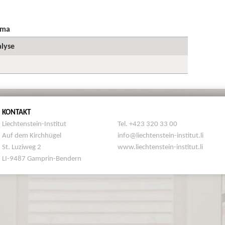
ema
lyse
KONTAKT
Liechtenstein-Institut
Tel. +423 320 33 00
Auf dem Kirchhügel
info@liechtenstein-institut.li
St. Luziweg 2
www.liechtenstein-institut.li
LI-9487 Gamprin-Bendern