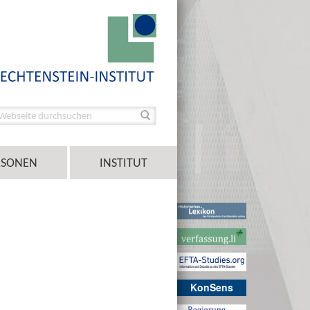
RSONEN
INSTITUT
KonSens