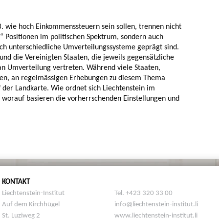
B. wie hoch Einkommenssteuern sein sollen, trennen nicht
n“ Positionen im politischen Spektrum, sondern auch
ch unterschiedliche Umverteilungssysteme geprägt sind.
und die Vereinigten Staaten, die jeweils gegensätzliche
n Umverteilung vertreten. Während viele Staaten,
gen, an regelmässigen Erhebungen zu diesem Thema
f der Landkarte. Wie ordnet sich Liechtenstein im
d worauf basieren die vorherrschenden Einstellungen und
KONTAKT
Liechtenstein-Institut
Tel. +423 320 33 00
Auf dem Kirchhügel
info@liechtenstein-institut.li
St. Luziweg 2
www.liechtenstein-institut.li