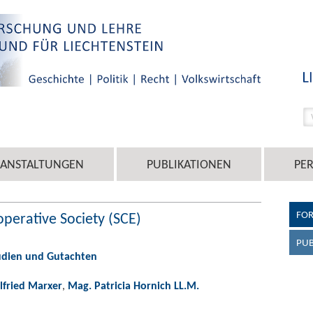
RANSTALTUNGEN
PUBLIKATIONEN
PE
FO
perative Society (SCE)
PUB
udien und Gutachten
ilfried Marxer
,
Mag. Patricia Hornich LL.M.