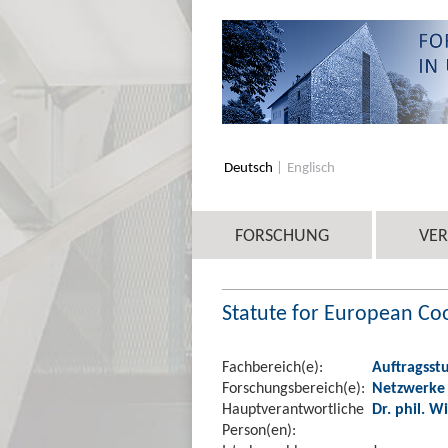
Deutsch
Englisch
FORSCHUNG
VE
Statute for European Coo
Fachbereich(e):
Auftragsst
Forschungsbereich(e):
Netzwerke
Hauptverantwortliche
Dr. phil. W
Person(en):