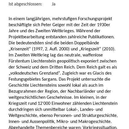
Ist abgeschlossen:
Ja
In einem langjährigen, mehrstufigen Forschungsprojekt
beschäftigte sich Peter Geiger mit der Zeit der 1930er
Jahre und des Zweiten Weltkrieges. Während der
Projektbearbeitung entstanden zahlreiche Publikationen.
Die bedeutendsten sind die beiden Doppelbände
„Krisenzeit“ (1997, 2. Aufl. 2000) und „Kriegszeit“ (2010).
Im Zweiten Weltkrieg lag das neutrale, waffenlose
Fürstentum Liechtenstein geopolitisch exponiert zwischen
der Schweiz und dem Dritten Reich. Dem Reich galt es als
„volksdeutsches Grenzland“. Zugleich war es Glacis des
Festungsgebietes Sargans. Das Projekt untersuchte die
Geschichte Liechtensteins sowohl lokal als auch im
Bezugsrahmen der Region, der Nachbarländer und der
weltgeschichtlichen Geschehnisse. Im kleinen, in der
Kriegszeit rund 12'000 Einwohner zählenden Liechtenstein
durchdringen sich unmittelbar Lokal-, Landes- und
Weltgeschichte, ebenso Personen- und Strukturgeschichte,
Innen- und Aussenpolitik, Mikro- und Makrogeschichte.
Abgehandelte Themenbereiche waren: Vorkriegssituation,