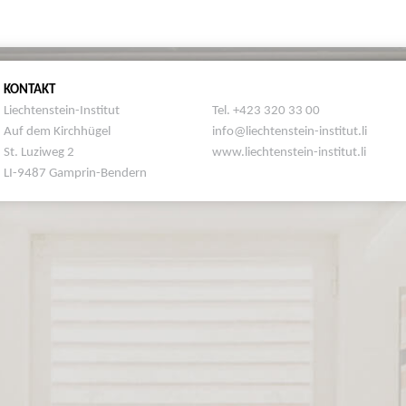
KONTAKT
Liechtenstein-Institut
Tel. +423 320 33 00
Auf dem Kirchhügel
info@liechtenstein-institut.li
St. Luziweg 2
www.liechtenstein-institut.li
LI-9487 Gamprin-Bendern