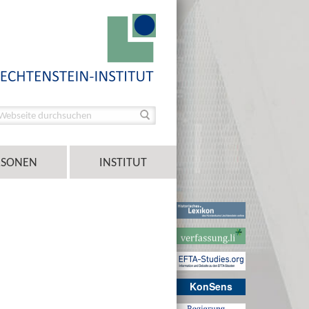
RSONEN
INSTITUT
KonSens