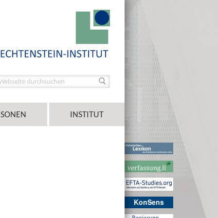
RSONEN
INSTITUT
KonSens