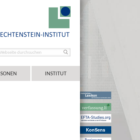
RSONEN
INSTITUT
KonSens